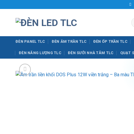
Bỏ
qua
nội
T
dung
k
ĐÈN PANEL TLC
ĐÈN ÂM TRẦN TLC
ĐÈN ỐP TRẦN TLC
ĐÈN NĂNG LƯỢNG TLC
ĐÈN SƯỞI NHÀ TẮM TLC
QUẠT 