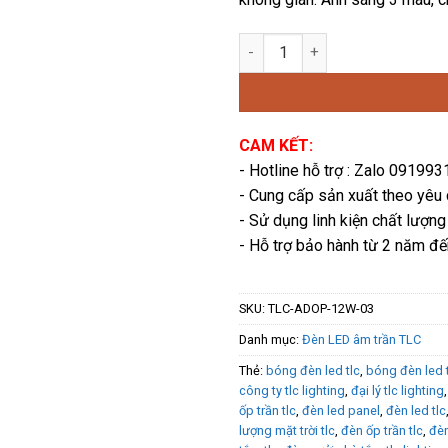
240,500 
Âm trần liền khối DOS Plus 1
CAM KẾT:
- Hotline hỗ trợ : Zalo 09199
- Cung cấp sản xuất theo yêu
- Sử dụng linh kiện chất lượng
- Hỗ trợ bảo hành từ 2 năm đ
SKU:
TLC-ADOP-12W-03
Danh mục:
Đèn LED âm trần TLC
Thẻ:
bóng đèn led tlc
,
bóng đèn led 
công ty tlc lighting
,
đại lý tlc lighting
ốp trần tlc
,
đèn led panel
,
đèn led tlc
lượng mặt trời tlc
,
đèn ốp trần tlc
,
đèn