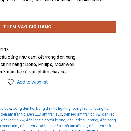
₫.
là:
185,000 ₫.
2W viền trắng – Ba màu TLC-ADOP-12W-03 số lượng
THÊM VÀO GIỎ HÀNG
31213
 cầu đúng như cam kết trong đơn hàng
 chính hãng : Done, Philips, Meanwell …
ến 3 năm kể cả sản phẩm cháy nổ
Add to wishlist
tlc 30w
,
bóng đèn tlc
,
bóng đèn tlc lighting
,
bóng led tlc
,
bóng tlc
,
,
đèn âm trần tlc
,
Đèn LED âm trần TLC
,
đèn led âm trần tlc 7w
,
đèn led
,
đèn led tlc 7w
,
đèn led tlc có tốt không
,
đèn led tlc lighting
,
đèn năng
 panel tấm
,
đèn sưởi 2 bóng tlc
,
đèn sưởi âm trần tlc
,
đèn sưởi nhà