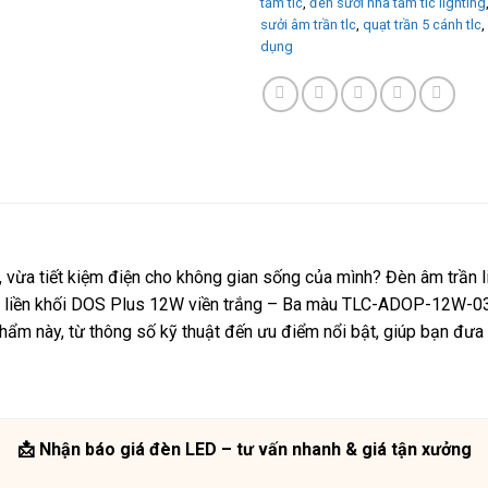
tắm tlc
,
đèn sưởi nhà tắm tlc lighting
sưởi âm trần tlc
,
quạt trần 5 cánh tlc
,
dụng
 vừa tiết kiệm điện cho không gian sống của mình? Đèn âm trần li
rần liền khối DOS Plus 12W viền trắng – Ba màu TLC-ADOP-12W-03 
phẩm này, từ thông số kỹ thuật đến ưu điểm nổi bật, giúp bạn đưa 
📩 Nhận báo giá đèn LED – tư vấn nhanh & giá tận xưởng