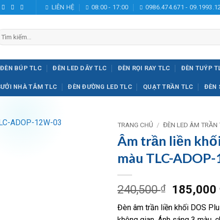
LIÊN HỆ
08:00 - 17:00
0986.474.671 - 09.1993.1
ìm
iếm:
ĐÈN BÚP TLC
ĐÈN LED DÂY TLC
ĐÈN RỌI RAY TLC
ĐÈN TUÝP T
SƯỞI NHÀ TẮM TLC
ĐÈN ĐƯỜNG LED TLC
QUẠT TRẦN TLC
ĐÈN 
TRANG CHỦ
/
ĐÈN LED ÂM TRẦN
Âm trần liền khố
Add to
màu TLC-ADOP-
wishlist
Giá
240,500
₫
185,000
gốc
Đèn âm trần liền khối DOS Plu
là:
không gian. Ánh sáng 3 màu, 