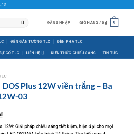
2.13
0
ĐĂNG NHẬP
GIỎ HÀNG /
0
₫
LC
ĐÈN GẮN TƯỜNG TLC
ĐÈN PHA TLC
SỰ CỐ TLC
LIÊN HỆ
KIẾN THỨC CHIẾU SÁNG
TIN TỨC
 TLC
i DOS Plus 12W viền trắng – Ba
12W-03
Giá
₫
hiện
s 12W: Giải pháp chiếu sáng tiết kiệm, hiện đại cho mọi
tại
chip LED OSRAM, bảo hành 24 tháng. Tìm hiểu ngay!