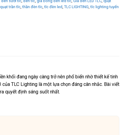
,
đèn sưởi tlc
,
đèn tlc
,
giá bóng đèn led tlc
,
Giá đèn LED TLC
,
quạt
quạt trần tlc
,
thần đèn tlc
,
tlc đèn led
,
TLC LIGHTING
,
tlc lighting tuyển
ền khối đang ngày càng trở nên phổ biến nhờ thiết kế tinh
của TLC Lighting là một lựa chọn đáng cân nhắc. Bài viết
ra quyết định sáng suốt nhất.