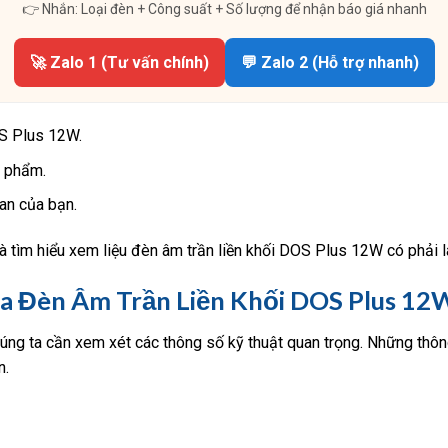
👉 Nhắn: Loại đèn + Công suất + Số lượng để nhận báo giá nhanh
🚀 Zalo 1 (Tư vấn chính)
💬 Zalo 2 (Hỗ trợ nhanh)
OS Plus 12W.
n phẩm.
an của bạn.
à tìm hiểu xem liệu đèn âm trần liền khối DOS Plus 12W có phải 
a Đèn Âm Trần Liền Khối DOS Plus 12
húng ta cần xem xét các thông số kỹ thuật quan trọng. Những thô
n.