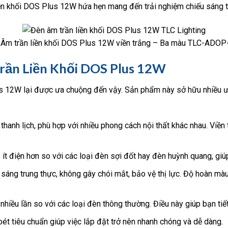
iền khối DOS Plus 12W hứa hẹn mang đến trải nghiệm chiếu sáng t
: Âm trần liền khối DOS Plus 12W viền trắng – Ba màu TLC-ADO
rần Liền Khối DOS Plus 12W
s 12W lại được ưa chuộng đến vậy. Sản phẩm này sở hữu nhiều ưu 
thanh lịch, phù hợp với nhiều phong cách nội thất khác nhau. Viề
ít điện hơn so với các loại đèn sợi đốt hay đèn huỳnh quang, giúp
ng trung thực, không gây chói mắt, bảo vệ thị lực. Độ hoàn màu 
hiều lần so với các loại đèn thông thường. Điều này giúp bạn tiết 
ét tiêu chuẩn giúp việc lắp đặt trở nên nhanh chóng và dễ dàng.