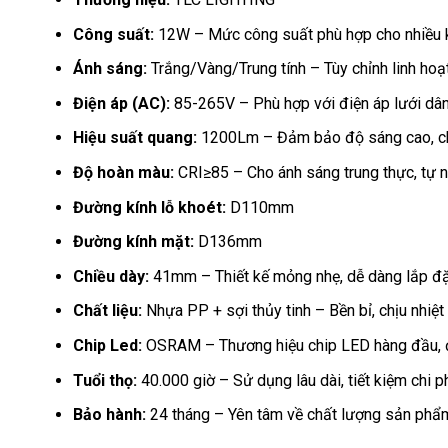
Công suất:
12W – Mức công suất phù hợp cho nhiều kh
Ánh sáng:
Trắng/Vàng/Trung tính – Tùy chỉnh linh hoạ
Điện áp (AC):
85-265V – Phù hợp với điện áp lưới dân
Hiệu suất quang:
1200Lm – Đảm bảo độ sáng cao, chi
Độ hoàn màu:
CRI≥85 – Cho ánh sáng trung thực, tự n
Đường kính lỗ khoét:
D110mm
Đường kính mặt:
D136mm
Chiều dày:
41mm – Thiết kế mỏng nhẹ, dễ dàng lắp đặ
Chất liệu:
Nhựa PP + sợi thủy tinh – Bền bỉ, chịu nhiệt 
Chip Led:
OSRAM – Thương hiệu chip LED hàng đầu, đ
Tuổi thọ:
40.000 giờ – Sử dụng lâu dài, tiết kiệm chi ph
Bảo hành:
24 tháng – Yên tâm về chất lượng sản phẩ