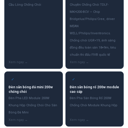
Cầu Lông Chống Chói
Chuyền Chống Chói TDLF-
MKH200-BCV — Chip
Bridgelux/Philips/Cree, driver
MEAN
WELL/Philips/Inventronics.
Chống chói UGR<19, ánh sáng
đồng đều toàn sân 18×9m, tiêu
chuẩn thi đấu FIVB quốc tế
✓
✓
Đèn sân bóng đá mini 200w
Đèn sân bóng rổ 200w module
chống chói
cao cấp
Đèn Pha LED Module 200W
Đèn Pha Sân Bóng Rổ 200W
Khung Hộp Chống Chói Cho Sân
Chống Chói Module Khung Hộp
Bóng Đá Mini