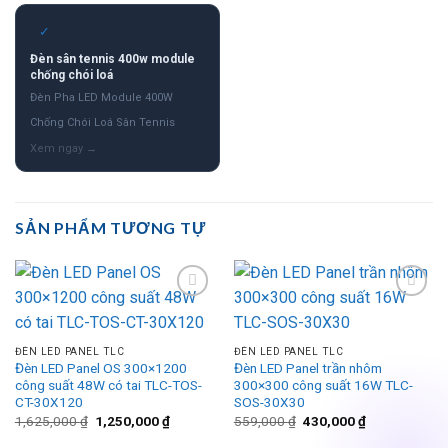
✓
Đèn sân tennis 400w module
chống chói loá
Đèn Pha LED Module 400W
Chống Chói Loá Sân Tennis
SẢN PHẨM TƯƠNG TỰ
Add to
Add to
wishlist
wishlist
ĐÈN LED PANEL TLC
ĐÈN LED PANEL TLC
Đèn LED Panel OS 300×1200
Đèn LED Panel trần nhôm
công suất 48W có tai TLC-TOS-
300×300 công suất 16W TLC-
CT-30X120
SOS-30X30
Giá
Giá
Giá
Giá
1,625,000
₫
1,250,000
₫
559,000
₫
430,000
₫
gốc
hiện
gốc
hiện
là:
tại
là:
tại