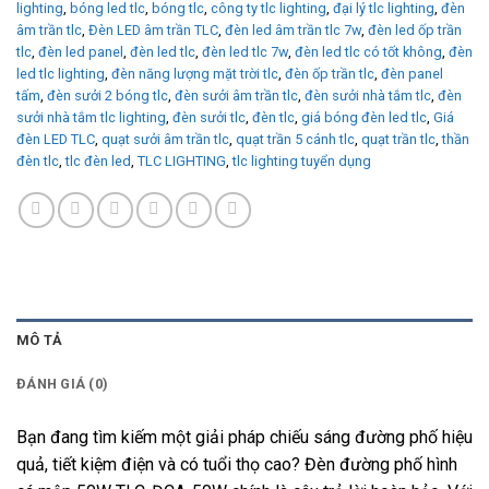
lighting
,
bóng led tlc
,
bóng tlc
,
công ty tlc lighting
,
đại lý tlc lighting
,
đèn
âm trần tlc
,
Đèn LED âm trần TLC
,
đèn led âm trần tlc 7w
,
đèn led ốp trần
tlc
,
đèn led panel
,
đèn led tlc
,
đèn led tlc 7w
,
đèn led tlc có tốt không
,
đèn
led tlc lighting
,
đèn năng lượng mặt trời tlc
,
đèn ốp trần tlc
,
đèn panel
tấm
,
đèn sưởi 2 bóng tlc
,
đèn sưởi âm trần tlc
,
đèn sưởi nhà tắm tlc
,
đèn
sưởi nhà tắm tlc lighting
,
đèn sưởi tlc
,
đèn tlc
,
giá bóng đèn led tlc
,
Giá
đèn LED TLC
,
quạt sưởi âm trần tlc
,
quạt trần 5 cánh tlc
,
quạt trần tlc
,
thần
đèn tlc
,
tlc đèn led
,
TLC LIGHTING
,
tlc lighting tuyển dụng
MÔ TẢ
ĐÁNH GIÁ (0)
Bạn đang tìm kiếm một giải pháp chiếu sáng đường phố hiệu
quả, tiết kiệm điện và có tuổi thọ cao? Đèn đường phố hình