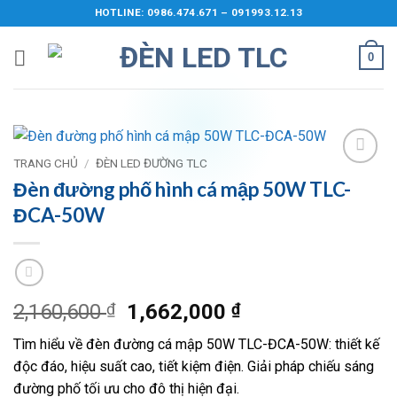
Bỏ
HOTLINE: 0986.474.671 – 091993.12.13
qua
nội
0
dung
TRANG CHỦ
/
ĐÈN LED ĐƯỜNG TLC
Add to
Đèn đường phố hình cá mập 50W TLC-
wishlist
ĐCA-50W
Giá
Giá
2,160,600
₫
1,662,000
₫
gốc
hiện
Tìm hiểu về đèn đường cá mập 50W TLC-ĐCA-50W: thiết kế
là:
tại
độc đáo, hiệu suất cao, tiết kiệm điện. Giải pháp chiếu sáng
2,160,600 ₫.
là:
đường phố tối ưu cho đô thị hiện đại.
1,662,000 ₫.