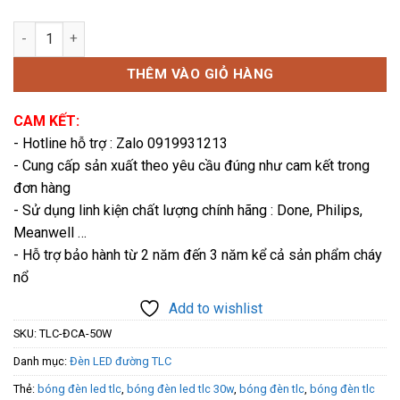
Đèn đường phố hình cá mập 50W TLC-ĐCA-50W số lượng
THÊM VÀO GIỎ HÀNG
CAM KẾT:
- Hotline hỗ trợ : Zalo 0919931213
- Cung cấp sản xuất theo yêu cầu đúng như cam kết trong
đơn hàng
- Sử dụng linh kiện chất lượng chính hãng : Done, Philips,
Meanwell …
- Hỗ trợ bảo hành từ 2 năm đến 3 năm kể cả sản phẩm cháy
nổ
Add to wishlist
SKU:
TLC-ĐCA-50W
Danh mục:
Đèn LED đường TLC
Thẻ:
bóng đèn led tlc
,
bóng đèn led tlc 30w
,
bóng đèn tlc
,
bóng đèn tlc