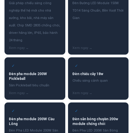
Giải pháp chiếu sáng công
Đèn Đường LED Module 150W
nghiệp thế hệ mới cho nhà
TD14 Sáng Chuẩn, Bền Vượt Thời
xưởng, kho bãi, nhà máy sản
Gian
xuất. Chip SMD 2835 chống chói,
driver hãng lớn, IP65, bảo hành
24 tháng.
✓
✓
Đèn pha module 200W
Đèn chiếu cây 18w
Pickleball
Chiếu sáng cảnh quan
Sân Pickleball tiêu chuẩn
✓
✓
Đèn pha module 200W Cầu
Đèn sân bóng chuyền 200w
Lông
module chống chói
Đèn Pha LED Module 200W Sân
Đèn Pha LED 200W Sân Bóng