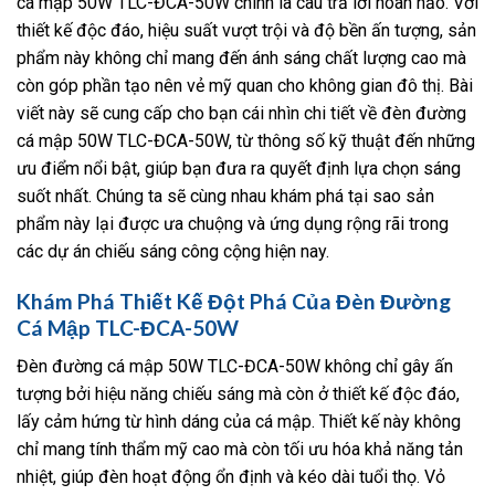
cá mập 50W TLC-ĐCA-50W chính là câu trả lời hoàn hảo. Với
thiết kế độc đáo, hiệu suất vượt trội và độ bền ấn tượng, sản
phẩm này không chỉ mang đến ánh sáng chất lượng cao mà
còn góp phần tạo nên vẻ mỹ quan cho không gian đô thị. Bài
viết này sẽ cung cấp cho bạn cái nhìn chi tiết về đèn đường
cá mập 50W TLC-ĐCA-50W, từ thông số kỹ thuật đến những
ưu điểm nổi bật, giúp bạn đưa ra quyết định lựa chọn sáng
suốt nhất. Chúng ta sẽ cùng nhau khám phá tại sao sản
phẩm này lại được ưa chuộng và ứng dụng rộng rãi trong
các dự án chiếu sáng công cộng hiện nay.
Khám Phá Thiết Kế Đột Phá Của Đèn Đường
Cá Mập TLC-ĐCA-50W
Đèn đường cá mập 50W TLC-ĐCA-50W không chỉ gây ấn
tượng bởi hiệu năng chiếu sáng mà còn ở thiết kế độc đáo,
lấy cảm hứng từ hình dáng của cá mập. Thiết kế này không
chỉ mang tính thẩm mỹ cao mà còn tối ưu hóa khả năng tản
nhiệt, giúp đèn hoạt động ổn định và kéo dài tuổi thọ. Vỏ