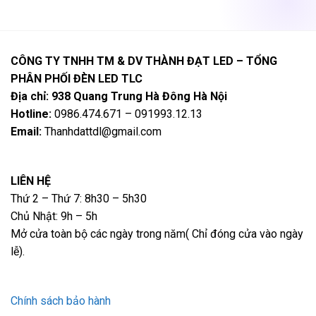
1,625,000 ₫.
là:
559,000 ₫.
là:
1,250,000 ₫.
430,000 ₫.
CÔNG TY TNHH TM & DV THÀNH ĐẠT LED – TỔNG
PHÂN PHỐI ĐÈN LED TLC
Địa chỉ: 938 Quang Trung Hà Đông Hà Nội
Hotline:
0986.474.671 – 091993.12.13
Email:
Thanhdattdl@gmail.com
LIÊN HỆ
Thứ 2 – Thứ 7: 8h30 – 5h30
Chủ Nhật: 9h – 5h
Mở cửa toàn bộ các ngày trong năm( Chỉ đóng cửa vào ngày
lễ).
Chính sách bảo hành