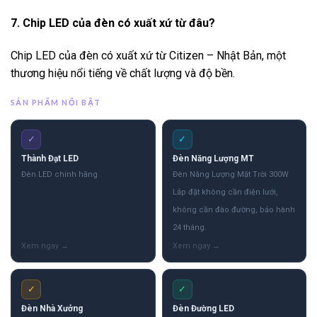
7. Chip LED của đèn có xuất xứ từ đâu?
Chip LED của đèn có xuất xứ từ Citizen – Nhật Bản, một
thương hiệu nổi tiếng về chất lượng và độ bền.
SẢN PHẨM NỔI BẬT
✓
✓
Thành Đạt LED
Đèn Năng Lượng MT
Đèn LED chính hãng
Đèn Năng Lượng Mặt Trời 300W
Lắp đặt không cần điện lưới,
không cần đào đường, bảo hành
24 tháng.
✓
✓
Đèn Nhà Xưởng
Đèn Đường LED