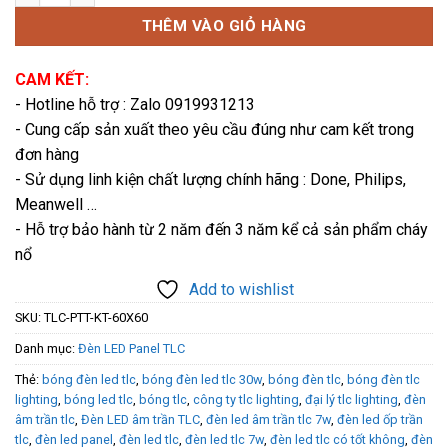
THÊM VÀO GIỎ HÀNG
CAM KẾT:
- Hotline hỗ trợ : Zalo 0919931213
- Cung cấp sản xuất theo yêu cầu đúng như cam kết trong
đơn hàng
- Sử dụng linh kiện chất lượng chính hãng : Done, Philips,
Meanwell …
- Hỗ trợ bảo hành từ 2 năm đến 3 năm kể cả sản phẩm cháy
nổ
Add to wishlist
SKU:
TLC-PTT-KT-60X60
Danh mục:
Đèn LED Panel TLC
Thẻ:
bóng đèn led tlc
,
bóng đèn led tlc 30w
,
bóng đèn tlc
,
bóng đèn tlc
lighting
,
bóng led tlc
,
bóng tlc
,
công ty tlc lighting
,
đại lý tlc lighting
,
đèn
âm trần tlc
,
Đèn LED âm trần TLC
,
đèn led âm trần tlc 7w
,
đèn led ốp trần
tlc
,
đèn led panel
,
đèn led tlc
,
đèn led tlc 7w
,
đèn led tlc có tốt không
,
đèn