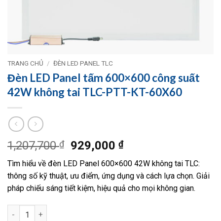
TRANG CHỦ
/
ĐÈN LED PANEL TLC
Đèn LED Panel tấm 600×600 công suất
42W không tai TLC-PTT-KT-60X60
Giá
Giá
1,207,700
₫
929,000
₫
gốc
hiện
Tìm hiểu về đèn LED Panel 600×600 42W không tai TLC:
là:
tại
thông số kỹ thuật, ưu điểm, ứng dụng và cách lựa chọn. Giải
1,207,700 ₫.
là:
pháp chiếu sáng tiết kiệm, hiệu quả cho mọi không gian.
929,000 ₫.
Đèn LED Panel tấm 600×600 công suất 42W không tai TLC-PTT