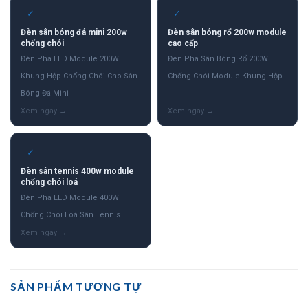
✓
✓
Đèn sân bóng đá mini 200w
Đèn sân bóng rổ 200w module
chống chói
cao cấp
Đèn Pha LED Module 200W
Đèn Pha Sân Bóng Rổ 200W
Khung Hộp Chống Chói Cho Sân
Chống Chói Module Khung Hộp
Bóng Đá Mini
✓
Đèn sân tennis 400w module
chống chói loá
Đèn Pha LED Module 400W
Chống Chói Loá Sân Tennis
SẢN PHẨM TƯƠNG TỰ