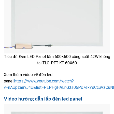
Tiêu đề: Đèn LED Panel tấm 600×600 công suất 42W không
tai TLC-PTT-KT-60X60
Xem thêm video về đèn led
panel:
https://www.youtube.com/watch?
v=nAUpza8YJ4U&list=PLPHgHALnG3s06Pc7exYsCcuVzCuN
Video hướng dẫn lắp đèn led panel