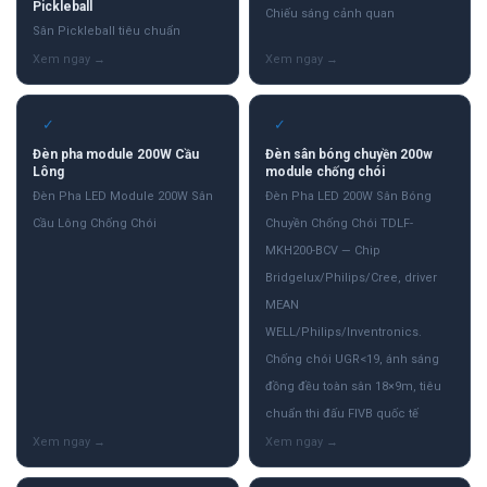
Pickleball
Chiếu sáng cảnh quan
Sân Pickleball tiêu chuẩn
✓
✓
Đèn pha module 200W Cầu
Đèn sân bóng chuyền 200w
Lông
module chống chói
Đèn Pha LED Module 200W Sân
Đèn Pha LED 200W Sân Bóng
Cầu Lông Chống Chói
Chuyền Chống Chói TDLF-
MKH200-BCV — Chip
Bridgelux/Philips/Cree, driver
MEAN
WELL/Philips/Inventronics.
Chống chói UGR<19, ánh sáng
đồng đều toàn sân 18×9m, tiêu
chuẩn thi đấu FIVB quốc tế