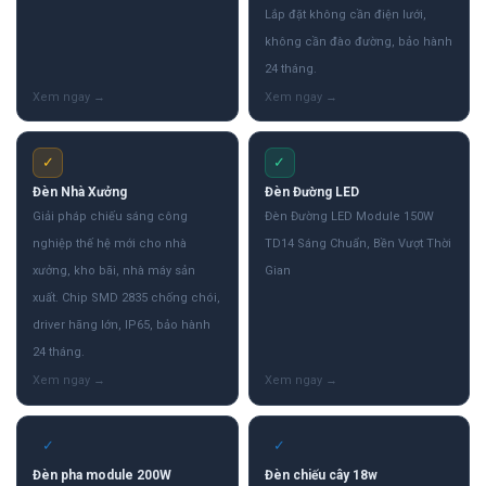
Lắp đặt không cần điện lưới,
không cần đào đường, bảo hành
24 tháng.
✓
✓
Đèn Nhà Xưởng
Đèn Đường LED
Giải pháp chiếu sáng công
Đèn Đường LED Module 150W
nghiệp thế hệ mới cho nhà
TD14 Sáng Chuẩn, Bền Vượt Thời
xưởng, kho bãi, nhà máy sản
Gian
xuất. Chip SMD 2835 chống chói,
driver hãng lớn, IP65, bảo hành
24 tháng.
✓
✓
Đèn pha module 200W
Đèn chiếu cây 18w