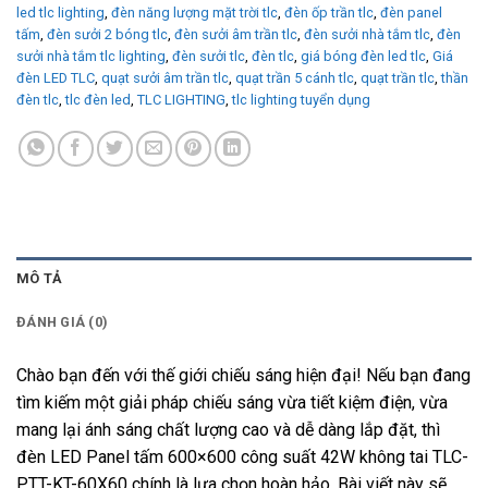
led tlc lighting
,
đèn năng lượng mặt trời tlc
,
đèn ốp trần tlc
,
đèn panel
tấm
,
đèn sưởi 2 bóng tlc
,
đèn sưởi âm trần tlc
,
đèn sưởi nhà tắm tlc
,
đèn
sưởi nhà tắm tlc lighting
,
đèn sưởi tlc
,
đèn tlc
,
giá bóng đèn led tlc
,
Giá
đèn LED TLC
,
quạt sưởi âm trần tlc
,
quạt trần 5 cánh tlc
,
quạt trần tlc
,
thần
đèn tlc
,
tlc đèn led
,
TLC LIGHTING
,
tlc lighting tuyển dụng
MÔ TẢ
ĐÁNH GIÁ (0)
Chào bạn đến với thế giới chiếu sáng hiện đại! Nếu bạn đang
tìm kiếm một giải pháp chiếu sáng vừa tiết kiệm điện, vừa
mang lại ánh sáng chất lượng cao và dễ dàng lắp đặt, thì
đèn LED Panel tấm 600×600 công suất 42W không tai TLC-
PTT-KT-60X60 chính là lựa chọn hoàn hảo. Bài viết này sẽ