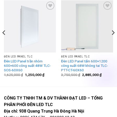
Add to
Add to
wishlist
wishlist
ĐÈN LED PANEL TLC
ĐÈN LED PANEL TLC
Đèn LED Panel trần nhôm
Đèn LED Panel tấm 600×1200
600×600 công suất 48W TLC-
công suất 68W không tai TLC-
SOS-60X60
PTT-CT-60X60
Giá
Giá
Giá
Giá
1,625,000
₫
1,250,000
₫
3,750,500
₫
2,885,000
₫
gốc
hiện
gốc
hiện
là:
tại
là:
tại
1,625,000 ₫.
là:
3,750,500 ₫.
là:
1,250,000 ₫.
2,885,000
CÔNG TY TNHH TM & DV THÀNH ĐẠT LED – TỔNG
PHÂN PHỐI ĐÈN LED TLC
Địa chỉ: 938 Quang Trung Hà Đông Hà Nội