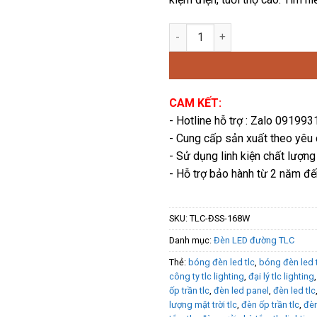
14,12
Đèn đường phố mặt phẳng si
CAM KẾT:
- Hotline hỗ trợ : Zalo 09199
- Cung cấp sản xuất theo yêu
- Sử dụng linh kiện chất lượng
- Hỗ trợ bảo hành từ 2 năm đ
SKU:
TLC-ĐSS-168W
Danh mục:
Đèn LED đường TLC
Thẻ:
bóng đèn led tlc
,
bóng đèn led 
công ty tlc lighting
,
đại lý tlc lighting
ốp trần tlc
,
đèn led panel
,
đèn led tlc
lượng mặt trời tlc
,
đèn ốp trần tlc
,
đèn