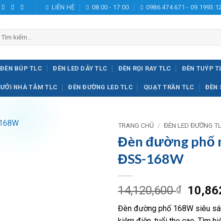
LIÊN HỆ
08:00 - 17:00
0986.474.671 - 09.1993.1
ìm
iếm:
ĐÈN BÚP TLC
ĐÈN LED DÂY TLC
ĐÈN RỌI RAY TLC
ĐÈN TUÝP T
SƯỞI NHÀ TẮM TLC
ĐÈN ĐƯỜNG LED TLC
QUẠT TRẦN TLC
ĐÈN 
TRANG CHỦ
/
ĐÈN LED ĐƯỜNG T
Đèn đường phố m
Add to
ĐSS-168W
wishlist
Giá
14,120,600
₫
10,86
gốc
Đèn đường phố 168W siêu sáng
là:
kiệm điện, tuổi thọ cao. Tìm 