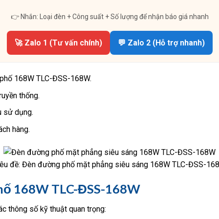
👉 Nhắn: Loại đèn + Công suất + Số lượng để nhận báo giá nhanh
🚀 Zalo 1 (Tư vấn chính)
💬 Zalo 2 (Hỗ trợ nhanh)
ng phố 168W TLC-ĐSS-168W.
ruyền thống.
u sử dụng.
ách hàng.
iêu đề: Đèn đường phố mặt phẳng siêu sáng 168W TLC-ĐSS-16
Phố 168W TLC-ĐSS-168W
c thông số kỹ thuật quan trọng: