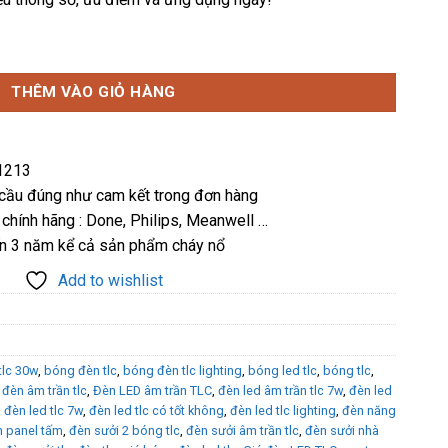
0,600 ₫.
là:
10,862,000 ₫.
êu sáng 168W TLC-ĐSS-168W số lượng
THÊM VÀO GIỎ HÀNG
31213
 cầu đúng như cam kết trong đơn hàng
 chính hãng : Done, Philips, Meanwell …
ến 3 năm kể cả sản phẩm cháy nổ
Add to wishlist
tlc 30w
,
bóng đèn tlc
,
bóng đèn tlc lighting
,
bóng led tlc
,
bóng tlc
,
,
đèn âm trần tlc
,
Đèn LED âm trần TLC
,
đèn led âm trần tlc 7w
,
đèn led
,
đèn led tlc 7w
,
đèn led tlc có tốt không
,
đèn led tlc lighting
,
đèn năng
 panel tấm
,
đèn sưởi 2 bóng tlc
,
đèn sưởi âm trần tlc
,
đèn sưởi nhà