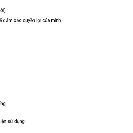
ời).
ể đảm bảo quyền lợi của mình.
ống.
kiện sử dụng.