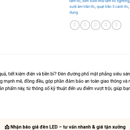
tắm tlc
,
đèn sưởi nhà tắm tlc lighting
sưởi âm trần tlc
,
quạt trần 5 cánh tlc
,
dụng
quả, tiết kiệm điện và bền bỉ? Đèn đường phố mặt phẳng siêu s
g mạnh mẽ, đồng đều, góp phần đảm bảo an toàn giao thông và nâ
sản phẩm này, từ thông số kỹ thuật đến ưu điểm vượt trội, giúp bạ
📩 Nhận báo giá đèn LED – tư vấn nhanh & giá tận xưởng