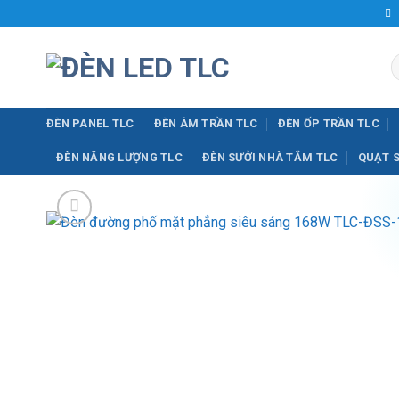
Bỏ
qua
nội
T
dung
k
ĐÈN PANEL TLC
ĐÈN ÂM TRẦN TLC
ĐÈN ỐP TRẦN TLC
ĐÈN NĂNG LƯỢNG TLC
ĐÈN SƯỞI NHÀ TẮM TLC
QUẠT 