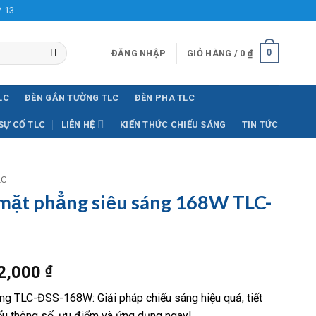
2.13
0
ĐĂNG NHẬP
GIỎ HÀNG /
0
₫
LC
ĐÈN GẮN TƯỜNG TLC
ĐÈN PHA TLC
SỰ CỐ TLC
LIÊN HỆ
KIẾN THỨC CHIẾU SÁNG
TIN TỨC
LC
ặt phẳng siêu sáng 168W TLC-
Giá
2,000
₫
hiện
 TLC-ĐSS-168W: Giải pháp chiếu sáng hiệu quả, tiết
tại
hiểu thông số, ưu điểm và ứng dụng ngay!