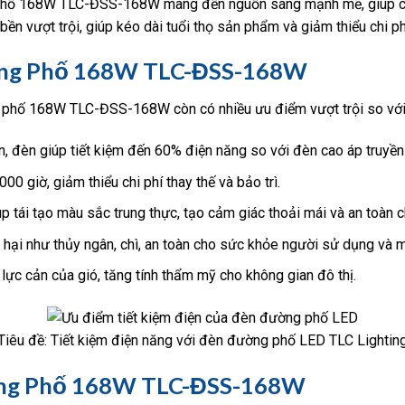
 phố 168W TLC-ĐSS-168W mang đến nguồn sáng mạnh mẽ, giúp cải
 vượt trội, giúp kéo dài tuổi thọ sản phẩm và giảm thiểu chi phí
ờng Phố 168W TLC-ĐSS-168W
 phố 168W TLC-ĐSS-168W còn có nhiều ưu điểm vượt trội so với 
, đèn giúp tiết kiệm đến 60% điện năng so với đèn cao áp truyền
00 giờ, giảm thiểu chi phí thay thế và bảo trì.
 tái tạo màu sắc trung thực, tạo cảm giác thoải mái và an toàn c
hại như thủy ngân, chì, an toàn cho sức khỏe người sử dụng và m
lực cản của gió, tăng tính thẩm mỹ cho không gian đô thị.
Tiêu đề: Tiết kiệm điện năng với đèn đường phố LED TLC Lightin
ng Phố 168W TLC-ĐSS-168W