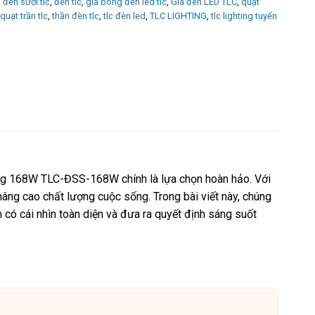
,
đèn sưởi tlc
,
đèn tlc
,
giá bóng đèn led tlc
,
Giá đèn LED TLC
,
quạt
quạt trần tlc
,
thần đèn tlc
,
tlc đèn led
,
TLC LIGHTING
,
tlc lighting tuyển
áng 168W TLC-ĐSS-168W chính là lựa chọn hoàn hảo. Với
ng cao chất lượng cuộc sống. Trong bài viết này, chúng
n có cái nhìn toàn diện và đưa ra quyết định sáng suốt