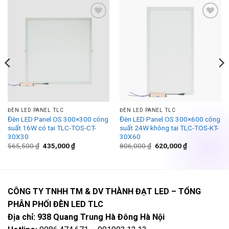
Add to
Add to
wishlist
wishlist
ĐÈN LED PANEL TLC
ĐÈN LED PANEL TLC
Đèn LED Panel OS 300×300 công
Đèn LED Panel OS 300×600 công
suất 16W có tai TLC-TOS-CT-
suất 24W không tai TLC-TOS-KT-
30X30
30X60
Giá
Giá
Giá
Giá
565,500
₫
435,000
₫
806,000
₫
620,000
₫
gốc
hiện
gốc
hiện
là:
tại
là:
tại
565,500 ₫.
là:
806,000 ₫.
là:
.
435,000 ₫.
620,000 ₫.
CÔNG TY TNHH TM & DV THÀNH ĐẠT LED – TỔNG
PHÂN PHỐI ĐÈN LED TLC
Địa chỉ: 938 Quang Trung Hà Đông Hà Nội