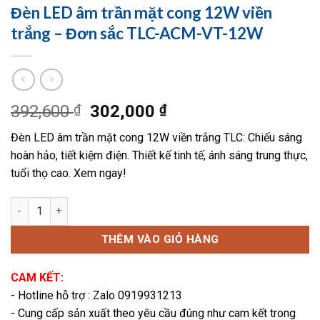
Đèn LED âm trần mặt cong 12W viền
trắng – Đơn sắc TLC-ACM-VT-12W
Giá
Giá
392,600
₫
302,000
₫
gốc
hiện
Đèn LED âm trần mặt cong 12W viền trắng TLC: Chiếu sáng
là:
tại
hoàn hảo, tiết kiệm điện. Thiết kế tinh tế, ánh sáng trung thực,
392,600 ₫.
là:
tuổi thọ cao. Xem ngay!
302,000 ₫.
Đèn LED âm trần mặt cong 12W viền trắng – Đơn sắc TLC-ACM
THÊM VÀO GIỎ HÀNG
CAM KẾT:
- Hotline hỗ trợ : Zalo 0919931213
- Cung cấp sản xuất theo yêu cầu đúng như cam kết trong