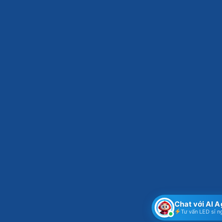
Chat với AI 
Tư vấn LED sỉ n