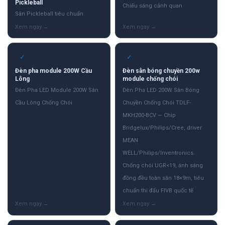
Pickleball
Chiếu sáng cảnh quan
Sân Pickleball tiêu chuẩn
✓
✓
Đèn pha module 200W Cầu
Đèn sân bóng chuyền 200w
Lông
module chống chói
Đèn Pha LED Module 200W Sân
Đèn Pha LED 200W Sân Bóng
Cầu Lông Chống Chói
Chuyền Chống Chói TDLF-
MKH200-BCV — Chip
Bridgelux/Philips/Cree, driver
MEAN
WELL/Philips/Inventronics.
Chống chói UGR<19, ánh sáng
đồng đều toàn sân 18×9m, tiêu
chuẩn thi đấu FIVB quốc tế