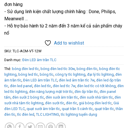
đơn hàng
- Sử dụng linh kiện chất lượng chính hãng : Done, Philips,
Meanwell …
- Hỗ trợ bảo hành từ 2 năm đến 3 năm kể cả sản phẩm cháy
nổ
Add to wishlist
SKU:
TLC-ACM-VT-12W
Danh mục:
Đèn LED âm trần TLC
Thẻ:
bóng đèn led tlc
,
bóng đèn led tlc 30w
,
bóng đèn tlc
,
bóng đèn tlc
lighting
,
bóng led tlc
,
bóng tlc
,
công ty tlc lighting
,
đại lý tlc lighting
,
đèn
âm trần tlc
,
Đèn LED âm trần TLC
,
đèn led âm trần tlc 7w
,
đèn led ốp trần
tlc
,
đèn led panel
,
đèn led tlc
,
đèn led tlc 7w
,
đèn led tlc có tốt không
,
đèn
led tlc lighting
,
đèn năng lượng mặt trời tlc
,
đèn ốp trần tlc
,
đèn panel
tấm
,
đèn sưởi 2 bóng tlc
,
đèn sưởi âm trần tlc
,
đèn sưởi nhà tắm tlc
,
đèn
sưởi nhà tắm tlc lighting
,
đèn sưởi tlc
,
đèn tlc
,
giá bóng đèn led tlc
,
Giá
đèn LED TLC
,
quạt sưởi âm trần tlc
,
quạt trần 5 cánh tlc
,
quạt trần tlc
,
thần
đèn tlc
,
tlc đèn led
,
TLC LIGHTING
,
tlc lighting tuyển dụng