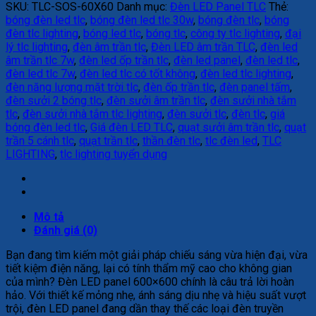
SKU:
TLC-SOS-60X60
Danh mục:
Đèn LED Panel TLC
Thẻ:
bóng đèn led tlc
,
bóng đèn led tlc 30w
,
bóng đèn tlc
,
bóng
đèn tlc lighting
,
bóng led tlc
,
bóng tlc
,
công ty tlc lighting
,
đại
lý tlc lighting
,
đèn âm trần tlc
,
Đèn LED âm trần TLC
,
đèn led
âm trần tlc 7w
,
đèn led ốp trần tlc
,
đèn led panel
,
đèn led tlc
,
đèn led tlc 7w
,
đèn led tlc có tốt không
,
đèn led tlc lighting
,
đèn năng lượng mặt trời tlc
,
đèn ốp trần tlc
,
đèn panel tấm
,
đèn sưởi 2 bóng tlc
,
đèn sưởi âm trần tlc
,
đèn sưởi nhà tắm
tlc
,
đèn sưởi nhà tắm tlc lighting
,
đèn sưởi tlc
,
đèn tlc
,
giá
bóng đèn led tlc
,
Giá đèn LED TLC
,
quạt sưởi âm trần tlc
,
quạt
trần 5 cánh tlc
,
quạt trần tlc
,
thần đèn tlc
,
tlc đèn led
,
TLC
LIGHTING
,
tlc lighting tuyển dụng
Mô tả
Đánh giá (0)
Bạn đang tìm kiếm một giải pháp chiếu sáng vừa hiện đại, vừa
tiết kiệm điện năng, lại có tính thẩm mỹ cao cho không gian
của mình? Đèn LED panel 600×600 chính là câu trả lời hoàn
hảo. Với thiết kế mỏng nhẹ, ánh sáng dịu nhẹ và hiệu suất vượt
trội, đèn LED panel đang dần thay thế các loại đèn truyền