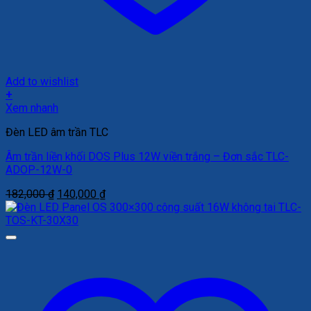
Add to wishlist
+
Xem nhanh
Đèn LED âm trần TLC
Âm trần liền khối DOS Plus 12W viền trắng – Đơn sắc TLC-
ADOP-12W-0
Giá
Giá
182,000
₫
140,000
₫
gốc
hiện
là:
tại
182,000 ₫.
là:
140,000 ₫.