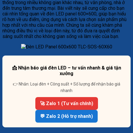
thống trong nhiều không gian khác nhau, từ văn phòng, nhà ở
đến trung tâm thương mại. Bài viết này sẽ cung cấp cho bạn
cái nhìn tổng quan về đèn LED panel 600×600, giúp bạn hiểu
rõ hơn về ưu điểm, ứng dụng và cách lựa chọn sản phẩm phù
hợp nhất với nhu cầu của mình. Chúng ta sẽ cùng khám phá
những điều thú vị về loại đèn này, từ đó đưa ra quyết định
sáng suốt nhất cho không gian sống và làm việc của bạn.
📩 Nhận báo giá đèn LED – tư vấn nhanh & giá tận
xưởng
👉 Nhắn: Loại đèn + Công suất + Số lượng để nhận báo giá
nhanh
🚀 Zalo 1 (Tư vấn chính)
💬 Zalo 2 (Hỗ trợ nhanh)