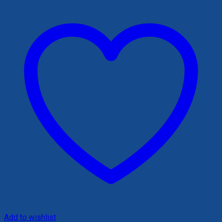
60X60
số
lượng
Add to wishlist