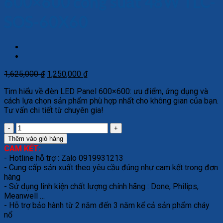
600×600 công suất 48W TLC-
SOS-60X60
Giá
Giá
1,625,000
₫
1,250,000
₫
gốc
hiện
Tìm hiểu về đèn LED Panel 600×600: ưu điểm, ứng dụng và
là:
tại
cách lựa chọn sản phẩm phù hợp nhất cho không gian của bạn.
1,625,000 ₫.
là:
Tư vấn chi tiết từ chuyên gia!
1,250,000 ₫.
Đèn
LED
Thêm vào giỏ hàng
Panel
CAM KẾT:
trần
- Hotline hỗ trợ : Zalo 0919931213
nhôm
- Cung cấp sản xuất theo yêu cầu đúng như cam kết trong đơn
600×600
hàng
công
- Sử dụng linh kiện chất lượng chính hãng : Done, Philips,
suất
Meanwell …
48W
- Hỗ trợ bảo hành từ 2 năm đến 3 năm kể cả sản phẩm cháy
TLC-
nổ
SOS-