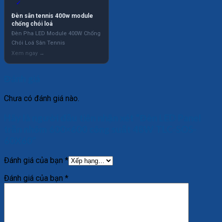
✓
Đèn sân tennis 400w module
chống chói loá
Đèn Pha LED Module 400W Chống
Chói Loá Sân Tennis
Đánh giá
Chưa có đánh giá nào.
Hãy là người đầu tiên nhận xét “Đèn LED Panel
trần nhôm 600×600 công suất 48W TLC-SOS-
60X60”
Đánh giá của bạn
*
Đánh giá của bạn
*