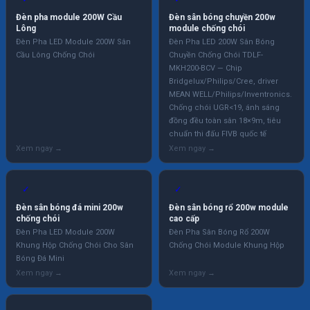
Đèn pha module 200W Cầu
Đèn sân bóng chuyền 200w
Lông
module chống chói
Đèn Pha LED Module 200W Sân
Đèn Pha LED 200W Sân Bóng
Cầu Lông Chống Chói
Chuyền Chống Chói TDLF-
MKH200-BCV — Chip
Bridgelux/Philips/Cree, driver
MEAN WELL/Philips/Inventronics.
Chống chói UGR<19, ánh sáng
đồng đều toàn sân 18×9m, tiêu
chuẩn thi đấu FIVB quốc tế
✓
✓
Đèn sân bóng đá mini 200w
Đèn sân bóng rổ 200w module
chống chói
cao cấp
Đèn Pha LED Module 200W
Đèn Pha Sân Bóng Rổ 200W
Khung Hộp Chống Chói Cho Sân
Chống Chói Module Khung Hộp
Bóng Đá Mini