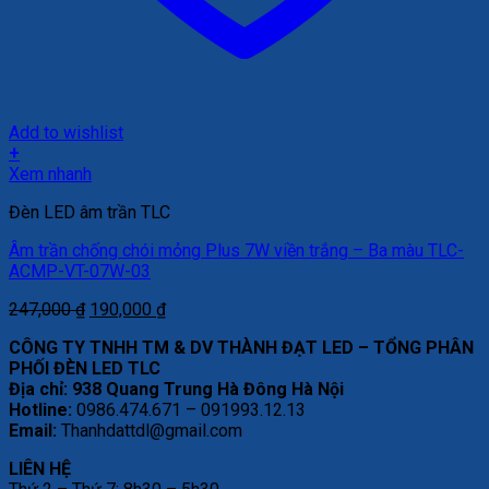
Add to wishlist
+
Xem nhanh
Đèn LED âm trần TLC
Âm trần chống chói mỏng Plus 7W viền trắng – Ba màu TLC-
ACMP-VT-07W-03
Giá
Giá
247,000
₫
190,000
₫
gốc
hiện
CÔNG TY TNHH TM & DV THÀNH ĐẠT LED – TỔNG PHÂN
là:
tại
PHỐI ĐÈN LED TLC
247,000 ₫.
là:
Địa chỉ: 938 Quang Trung Hà Đông Hà Nội
190,000 ₫.
Hotline:
0986.474.671 – 091993.12.13
Email:
Thanhdattdl@gmail.com
LIÊN HỆ