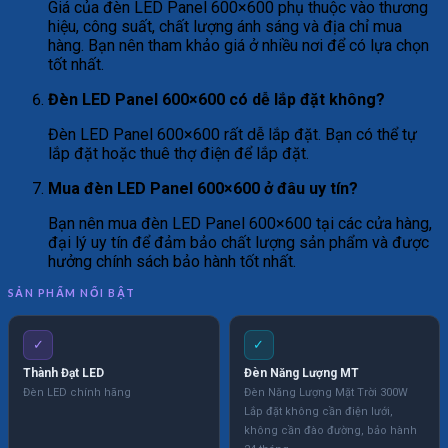
Giá của đèn LED Panel 600×600 phụ thuộc vào thương
hiệu, công suất, chất lượng ánh sáng và địa chỉ mua
hàng. Bạn nên tham khảo giá ở nhiều nơi để có lựa chọn
tốt nhất.
Đèn LED Panel 600×600 có dễ lắp đặt không?
Đèn LED Panel 600×600 rất dễ lắp đặt. Bạn có thể tự
lắp đặt hoặc thuê thợ điện để lắp đặt.
Mua đèn LED Panel 600×600 ở đâu uy tín?
Bạn nên mua đèn LED Panel 600×600 tại các cửa hàng,
đại lý uy tín để đảm bảo chất lượng sản phẩm và được
hưởng chính sách bảo hành tốt nhất.
SẢN PHẨM NỔI BẬT
✓
✓
Thành Đạt LED
Đèn Năng Lượng MT
Đèn LED chính hãng
Đèn Năng Lượng Mặt Trời 300W
Lắp đặt không cần điện lưới,
không cần đào đường, bảo hành