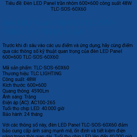
Tiêu đề: Đèn LED Panel trần nhôm 600×600 công suất 48W
TLC-SOS-60X60
Đèn LED Panel 600×600 TLC-SOS-
60X60: Chi tiết kỹ thuật
Trước khi đi sâu vào các ưu điểm và ứng dụng, hãy cùng điểm
qua các thông số kỹ thuật quan trọng của đèn LED Panel
600×600 TLC-SOS-60X60:
Mã sản phẩm: TLC-SOS-60X60
Thương hiệu: TLC LIGHTING
Công suất: 48W
Kích thước: 600×600
Quang thông: 4590Lm
Ánh sáng: Trắng
Điện áp (AC): AC100-265
Tuổi thọ chip LED: 40.000 giờ
Bảo hành: 24 tháng
Với các thông số này, đèn LED Panel TLC-SOS-60X60 đảm
bảo cung cấp ánh sáng mạnh mẽ, ổn định và tiết kiệm điện
năng trong thời gian dài. Tuổi thọ chip LED lên đến 40.000 giờ