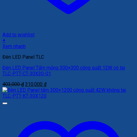
Add to wishlist
+
Xem nhanh
Đèn LED Panel TLC
Đèn LED Panel Tấm mỏng 300×300 công suất 12W có tai
TLC-PTT-CT-30X30-01
Giá
Giá
403,000
₫
310,000
₫
gốc
hiện
là:
tại
403,000 ₫.
là:
310,000 ₫.