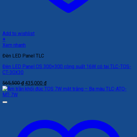
Add to wishlist
+
Xem nhanh
Đèn LED Panel TLC
Đèn LED Panel OS 300×300 công suất 16W có tai TLC-TOS-
CT-30X30
Giá
Giá
565,500
₫
435,000
₫
gốc
hiện
là:
tại
565,500 ₫.
là:
435,000 ₫.