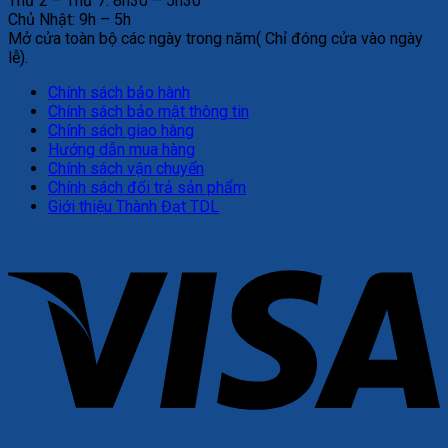
Thứ 2 – Thứ 7: 8h30 – 5h30
Chủ Nhật: 9h – 5h
Mở cửa toàn bộ các ngày trong năm( Chỉ đóng cửa vào ngày
lễ).
Chính sách bảo hành
Chính sách bảo mật thông tin
Chính sách giao hàng
Hướng dẫn mua hàng
Chính sách vận chuyển
Chính sách đổi trả sản phẩm
Giới thiệu Thành Đạt TDL
V