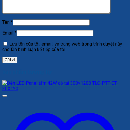
Tên
*
Email
*
Lưu tên của tôi, email, và trang web trong trình duyệt này
cho lần bình luận kế tiếp của tôi.
Sản phẩm tương tự