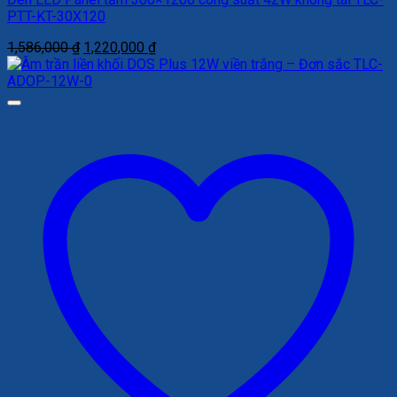
PTT-KT-30X120
Giá
Giá
1,586,000
₫
1,220,000
₫
gốc
hiện
là:
tại
1,586,000 ₫.
là:
1,220,000 ₫.