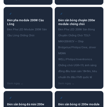
✓
✓
Đèn pha module 200W Cầu
Đèn sân bóng chuyền 200w
Lông
module chống chói
Đèn Pha LED Module 200W Sân
Đèn Pha LED 200W Sân Bóng
Cầu Lông Chống Chói
Chuyền Chống Chói TDLF-
MKH200-BCV — Chip
Bridgelux/Philips/Cree, driver
MEAN
WELL/Philips/Inventronics.
Chống chói UGR<19, ánh sáng
đồng đều toàn sân 18×9m, tiêu
chuẩn thi đấu FIVB quốc tế
✓
✓
Đèn sân bóng đá mini 200w
Đèn sân bóng rổ 200w module