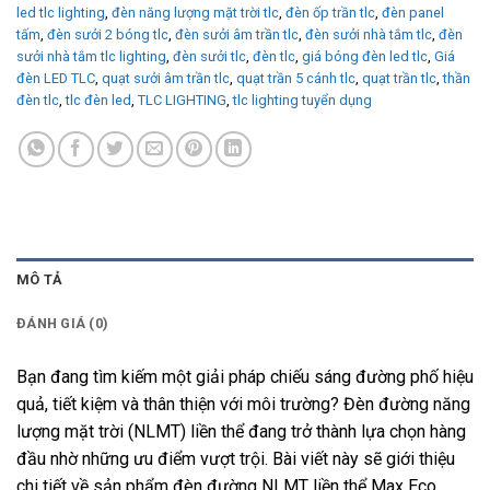
led tlc lighting
,
đèn năng lượng mặt trời tlc
,
đèn ốp trần tlc
,
đèn panel
tấm
,
đèn sưởi 2 bóng tlc
,
đèn sưởi âm trần tlc
,
đèn sưởi nhà tắm tlc
,
đèn
sưởi nhà tắm tlc lighting
,
đèn sưởi tlc
,
đèn tlc
,
giá bóng đèn led tlc
,
Giá
đèn LED TLC
,
quạt sưởi âm trần tlc
,
quạt trần 5 cánh tlc
,
quạt trần tlc
,
thần
đèn tlc
,
tlc đèn led
,
TLC LIGHTING
,
tlc lighting tuyển dụng
MÔ TẢ
ĐÁNH GIÁ (0)
Bạn đang tìm kiếm một giải pháp chiếu sáng đường phố hiệu
quả, tiết kiệm và thân thiện với môi trường? Đèn đường năng
lượng mặt trời (NLMT) liền thể đang trở thành lựa chọn hàng
đầu nhờ những ưu điểm vượt trội. Bài viết này sẽ giới thiệu
chi tiết về sản phẩm đèn đường NLMT liền thể Max Eco