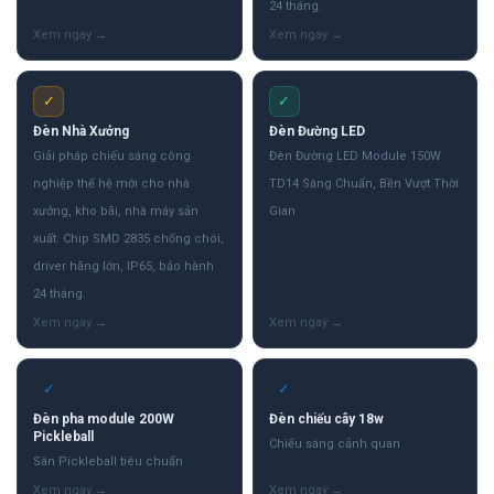
24 tháng.
✓
✓
Đèn Nhà Xưởng
Đèn Đường LED
Giải pháp chiếu sáng công
Đèn Đường LED Module 150W
nghiệp thế hệ mới cho nhà
TD14 Sáng Chuẩn, Bền Vượt Thời
xưởng, kho bãi, nhà máy sản
Gian
xuất. Chip SMD 2835 chống chói,
driver hãng lớn, IP65, bảo hành
24 tháng.
✓
✓
Đèn pha module 200W
Đèn chiếu cây 18w
Pickleball
Chiếu sáng cảnh quan
Sân Pickleball tiêu chuẩn