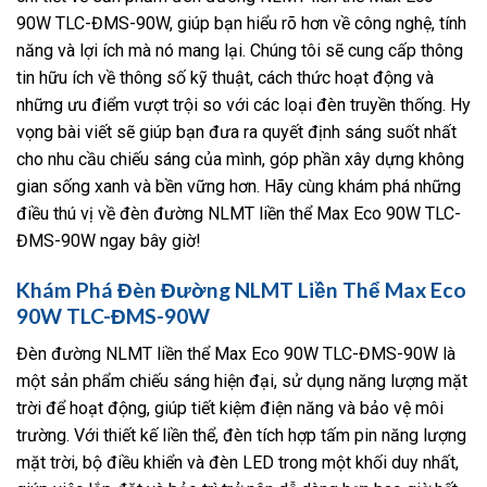
90W TLC-ĐMS-90W, giúp bạn hiểu rõ hơn về công nghệ, tính
năng và lợi ích mà nó mang lại. Chúng tôi sẽ cung cấp thông
tin hữu ích về thông số kỹ thuật, cách thức hoạt động và
những ưu điểm vượt trội so với các loại đèn truyền thống. Hy
vọng bài viết sẽ giúp bạn đưa ra quyết định sáng suốt nhất
cho nhu cầu chiếu sáng của mình, góp phần xây dựng không
gian sống xanh và bền vững hơn. Hãy cùng khám phá những
điều thú vị về đèn đường NLMT liền thể Max Eco 90W TLC-
ĐMS-90W ngay bây giờ!
Khám Phá Đèn Đường NLMT Liền Thể Max Eco
90W TLC-ĐMS-90W
Đèn đường NLMT liền thể Max Eco 90W TLC-ĐMS-90W là
một sản phẩm chiếu sáng hiện đại, sử dụng năng lượng mặt
trời để hoạt động, giúp tiết kiệm điện năng và bảo vệ môi
trường. Với thiết kế liền thể, đèn tích hợp tấm pin năng lượng
mặt trời, bộ điều khiển và đèn LED trong một khối duy nhất,