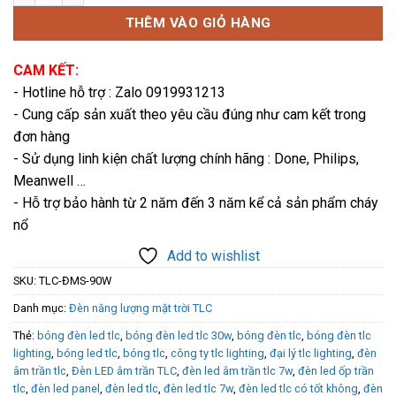
THÊM VÀO GIỎ HÀNG
CAM KẾT:
- Hotline hỗ trợ : Zalo 0919931213
- Cung cấp sản xuất theo yêu cầu đúng như cam kết trong
đơn hàng
- Sử dụng linh kiện chất lượng chính hãng : Done, Philips,
Meanwell …
- Hỗ trợ bảo hành từ 2 năm đến 3 năm kể cả sản phẩm cháy
nổ
Add to wishlist
SKU:
TLC-ĐMS-90W
Danh mục:
Đèn năng lượng mặt trời TLC
Thẻ:
bóng đèn led tlc
,
bóng đèn led tlc 30w
,
bóng đèn tlc
,
bóng đèn tlc
lighting
,
bóng led tlc
,
bóng tlc
,
công ty tlc lighting
,
đại lý tlc lighting
,
đèn
âm trần tlc
,
Đèn LED âm trần TLC
,
đèn led âm trần tlc 7w
,
đèn led ốp trần
tlc
,
đèn led panel
,
đèn led tlc
,
đèn led tlc 7w
,
đèn led tlc có tốt không
,
đèn