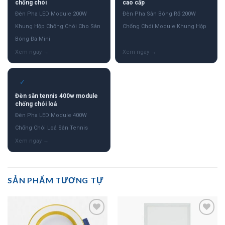
chống chói
cao cấp
Đèn Pha LED Module 200W
Đèn Pha Sân Bóng Rổ 200W
Khung Hộp Chống Chói Cho Sân
Chống Chói Module Khung Hộp
Bóng Đá Mini
✓
Đèn sân tennis 400w module
chống chói loá
Đèn Pha LED Module 400W
Chống Chói Loá Sân Tennis
SẢN PHẨM TƯƠNG TỰ
Add to
Add to