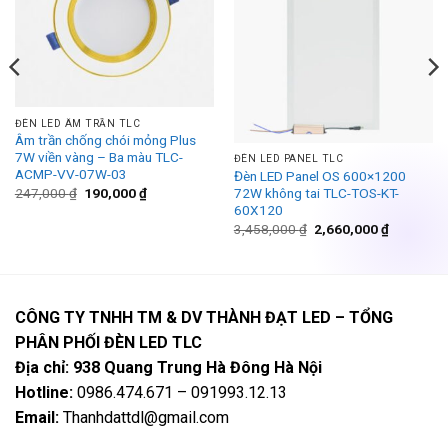
wishlist
wishlist
ĐÈN LED ÂM TRẦN TLC
Âm trần chống chói mỏng Plus
7W viền vàng – Ba màu TLC-
ĐÈN LED PANEL TLC
ACMP-VV-07W-03
Đèn LED Panel OS 600×1200
Giá
Giá
247,000
₫
190,000
₫
72W không tai TLC-TOS-KT-
gốc
hiện
60X120
là:
tại
Giá
Giá
3,458,000
₫
2,660,000
₫
247,000 ₫.
là:
gốc
hiện
190,000 ₫.
là:
tại
3,458,000 ₫.
là:
2,660,000
CÔNG TY TNHH TM & DV THÀNH ĐẠT LED – TỔNG
PHÂN PHỐI ĐÈN LED TLC
Địa chỉ: 938 Quang Trung Hà Đông Hà Nội
Hotline:
0986.474.671 – 091993.12.13
Email:
Thanhdattdl@gmail.com