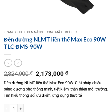
TRANG CHỦ
/
ĐÈN NĂNG LƯỢNG MẶT TRỜI TLC
Đèn đường NLMT liền thể Max Eco 90W
TLC-ĐMS-90W
Giá
Giá
2,824,900
₫
2,173,000
₫
gốc
hiện
Đèn đường NLMT liền thể Max Eco 90W: Giải pháp chiếu
là:
tại
sáng đường phố thông minh, tiết kiệm, thân thiện môi trường.
2,824,900 ₫.
là:
Tìm hiểu thông số, ưu điểm, ứng dụng thực tế.
2,173,000 ₫.
Đèn đường NLMT liền thể Max Eco 90W TLC-ĐMS-90W số lượn