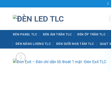
Bỏ
qua
nội
T
dung
k
ĐÈN PANEL TLC
ĐÈN ÂM TRẦN TLC
ĐÈN ỐP TRẦN TLC
ĐÈN NĂNG LƯỢNG TLC
ĐÈN SƯỞI NHÀ TẮM TLC
QUẠT 