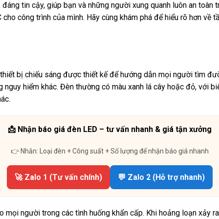
đáng tin cậy, giúp bạn và những người xung quanh luôn an toàn tr
C cho công trình của mình. Hãy cùng khám phá để hiểu rõ hơn về t
ột thiết bị chiếu sáng được thiết kế để hướng dẫn mọi người tìm đ
 nguy hiểm khác. Đèn thường có màu xanh lá cây hoặc đỏ, với biểu
hác.
📩 Nhận báo giá đèn LED – tư vấn nhanh & giá tận xưởng
👉 Nhắn: Loại đèn + Công suất + Số lượng để nhận báo giá nhanh
🚀 Zalo 1 (Tư vấn chính)
💬 Zalo 2 (Hỗ trợ nhanh)
o mọi người trong các tình huống khẩn cấp. Khi hoảng loạn xảy ra,