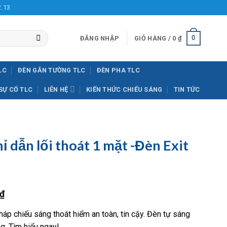
2.13
0
ĐĂNG NHẬP
GIỎ HÀNG /
0
₫
LC
ĐÈN GẮN TƯỜNG TLC
ĐÈN PHA TLC
SỰ CỐ TLC
LIÊN HỆ
KIẾN THỨC CHIẾU SÁNG
TIN TỨC
ỉ dẫn lối thoát 1 mặt -Đèn Exit
Giá
₫
hiện
háp chiếu sáng thoát hiểm an toàn, tin cậy. Đèn tự sáng
tại
g. Tìm hiểu ngay!