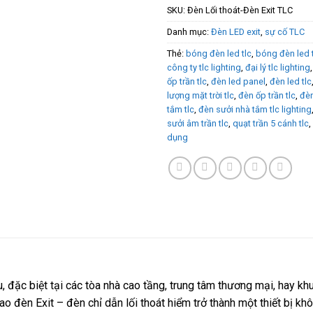
SKU:
Đèn Lối thoát-Đèn Exit TLC
Danh mục:
Đèn LED exit
,
sự cố TLC
Thẻ:
bóng đèn led tlc
,
bóng đèn led 
công ty tlc lighting
,
đại lý tlc lighting
ốp trần tlc
,
đèn led panel
,
đèn led tlc
lượng mặt trời tlc
,
đèn ốp trần tlc
,
đèn
tắm tlc
,
đèn sưởi nhà tắm tlc lighting
sưởi âm trần tlc
,
quạt trần 5 cánh tlc
,
dụng
u, đặc biệt tại các tòa nhà cao tầng, trung tâm thương mại, hay kh
ao đèn Exit – đèn chỉ dẫn lối thoát hiểm trở thành một thiết bị khô