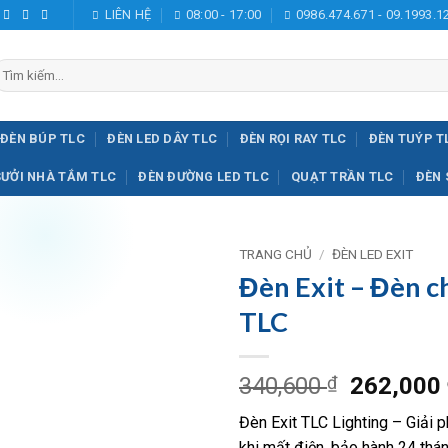
LIÊN HỆ
08:00 - 17:00
0986.474.671 - 09.1993.1
ìm
iếm:
ĐÈN BÚP TLC
ĐÈN LED DÂY TLC
ĐÈN RỌI RAY TLC
ĐÈN TUÝP T
SƯỞI NHÀ TẮM TLC
ĐÈN ĐƯỜNG LED TLC
QUẠT TRẦN TLC
ĐÈN 
TRANG CHỦ
/
ĐÈN LED EXIT
Đèn Exit – Đèn ch
Add to
TLC
wishlist
Giá
340,600
₫
262,000
gốc
Đèn Exit TLC Lighting – Giải p
là:
khi mất điện, bảo hành 24 thán