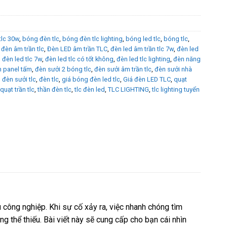
tlc 30w
,
bóng đèn tlc
,
bóng đèn tlc lighting
,
bóng led tlc
,
bóng tlc
,
,
đèn âm trần tlc
,
Đèn LED âm trần TLC
,
đèn led âm trần tlc 7w
,
đèn led
,
đèn led tlc 7w
,
đèn led tlc có tốt không
,
đèn led tlc lighting
,
đèn năng
 panel tấm
,
đèn sưởi 2 bóng tlc
,
đèn sưởi âm trần tlc
,
đèn sưởi nhà
,
đèn sưởi tlc
,
đèn tlc
,
giá bóng đèn led tlc
,
Giá đèn LED TLC
,
quạt
quạt trần tlc
,
thần đèn tlc
,
tlc đèn led
,
TLC LIGHTING
,
tlc lighting tuyển
u công nghiệp. Khi sự cố xảy ra, việc nhanh chóng tìm
ng thể thiếu. Bài viết này sẽ cung cấp cho bạn cái nhìn