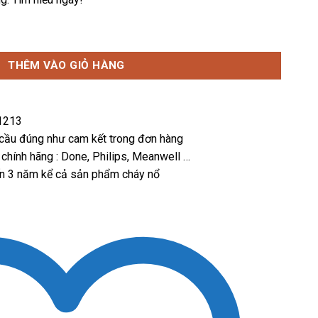
₫.
là:
262,000 ₫.
át 1 mặt -Đèn Exit TLC số lượng
THÊM VÀO GIỎ HÀNG
31213
 cầu đúng như cam kết trong đơn hàng
 chính hãng : Done, Philips, Meanwell …
ến 3 năm kể cả sản phẩm cháy nổ