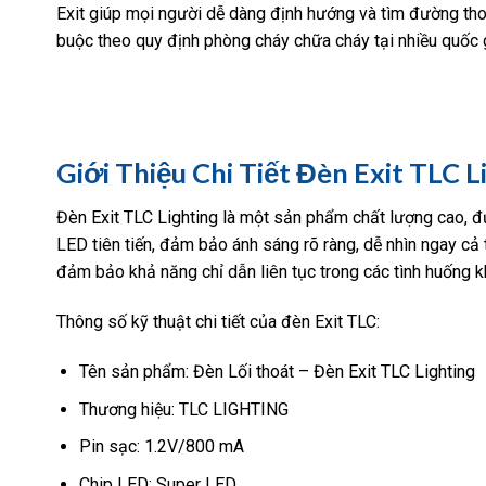
Exit giúp mọi người dễ dàng định hướng và tìm đường thoá
buộc theo quy định phòng cháy chữa cháy tại nhiều quốc gi
Giới Thiệu Chi Tiết Đèn Exit TLC L
Đèn Exit TLC Lighting là một sản phẩm chất lượng cao, đư
LED tiên tiến, đảm bảo ánh sáng rõ ràng, dễ nhìn ngay cả
đảm bảo khả năng chỉ dẫn liên tục trong các tình huống k
Thông số kỹ thuật chi tiết của đèn Exit TLC:
Tên sản phẩm: Đèn Lối thoát – Đèn Exit TLC Lighting
Thương hiệu: TLC LIGHTING
Pin sạc: 1.2V/800 mA
Chip LED: Super LED